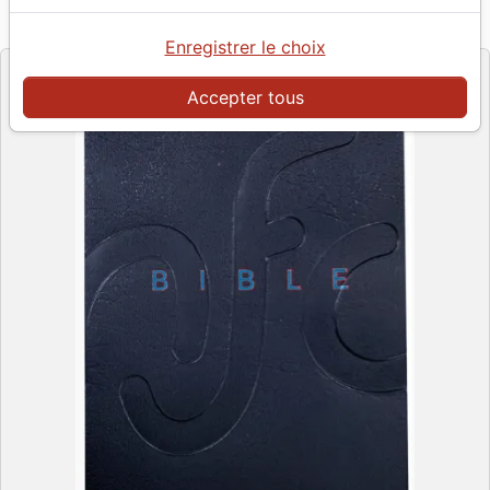
Référence
NFC0789
EAN
9782853007894
Bibli'O
Editeur
Enregistrer le choix
Accepter tous