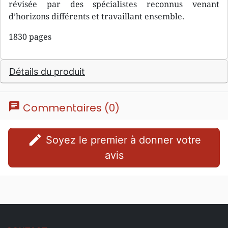
révisée par des spécialistes reconnus venant
d’horizons différents et travaillant ensemble.
1830 pages
Détails du produit
chat
Commentaires (0)
edit
Soyez le premier à donner votre
avis