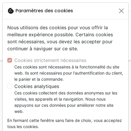
menu
shopping_cart
account_circle
cookie
Paramètres des cookies
Nous utilisons des cookies pour vous offrir la
meilleure expérience possible. Certains cookies
sont nécessaires, vous devez les accepter pour
continuer à naviguer sur ce site.
search
Reche
Cookies strictement nécessaires
Ces cookies sont nécessaires à la fonctionnalité du site
Accueil
Bibles
Français courant
web. Ils sont nécessaires pour l'authentification du client,
Bible Nouvelle Français courant miniature sans
le panier et la commande.
deutérocanoniques
Cookies analytiques
Ces cookies collectent des données anonymes sur les
Bible Nouvelle Français courant
visites, les appareils et la navigation. Nous nous
miniature
appuyons sur ces données pour améliorer notre site
web.
Sans les deutérocanoniques
En fermant cette fenêtre sans faire de choix, vous acceptez
Nouvelle Français Courant
tous les cookies.