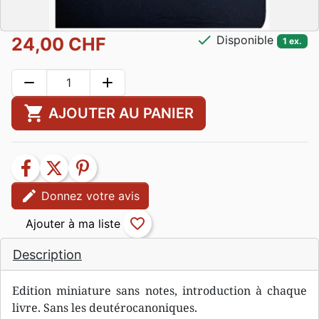
check
Disponible
24,00 CHF
1 ex.
remove
add
shopping_cart
AJOUTER AU PANIER
facebook
twitter
pinterest
edit
Donnez votre avis
favorite_border
Description
Edition miniature sans notes, introduction à chaque
livre. Sans les deutérocanoniques.