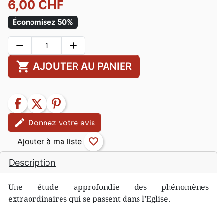
6,00 CHF
Économisez 50%
remove
add
shopping_cart
AJOUTER AU PANIER
facebook
twitter
pinterest
edit
Donnez votre avis
favorite_border
Description
Une étude approfondie des phénomènes
extraordinaires qui se passent dans l’Eglise.