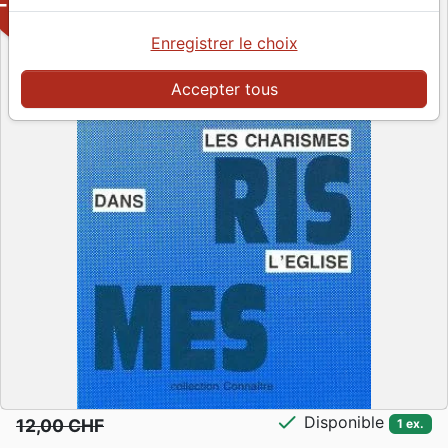
-50%
Enregistrer le choix
Accepter tous
check
Disponible
12,00 CHF
1 ex.