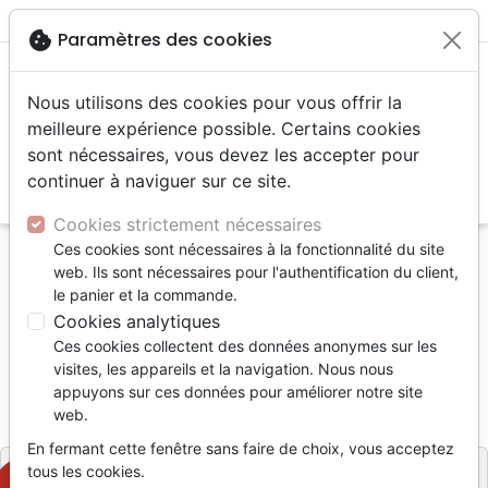
menu
shopping_cart
account_circle
cookie
Paramètres des cookies
Nous utilisons des cookies pour vous offrir la
meilleure expérience possible. Certains cookies
sont nécessaires, vous devez les accepter pour
continuer à naviguer sur ce site.
search
Reche
Cookies strictement nécessaires
Ces cookies sont nécessaires à la fonctionnalité du site
Accueil
Livres
Eglise
web. Ils sont nécessaires pour l'authentification du client,
CHARISMES - LES CHARISMES DANS L'EGLISE
le panier et la commande.
Cookies analytiques
Les charismes dans l'église
Ces cookies collectent des données anonymes sur les
Jacques Gloaguen
visites, les appareils et la navigation. Nous nous
appuyons sur ces données pour améliorer notre site
Référence
FEV7122
EAN
9782880271220
web.
Foi et Victoire
Editeur
En fermant cette fenêtre sans faire de choix, vous acceptez
tous les cookies.