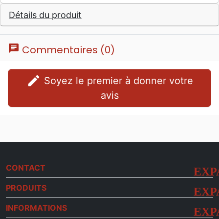
Détails du produit
chat
Commentaires (0)
edit
Soyez le premier à donner votre
avis
CONTACT
PRODUITS
INFORMATIONS