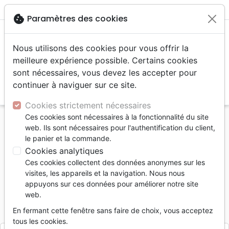
menu
shopping_cart
account_circle
cookie
Paramètres des cookies
Nous utilisons des cookies pour vous offrir la
meilleure expérience possible. Certains cookies
sont nécessaires, vous devez les accepter pour
continuer à naviguer sur ce site.
search
Reche
Cookies strictement nécessaires
Ces cookies sont nécessaires à la fonctionnalité du site
Accueil
Livres
Eglise
web. Ils sont nécessaires pour l'authentification du client,
HISTOIRE D'UNE TRANSMISSION RELIGIEUSE SUR
le panier et la commande.
CINQ GENERATIONS
Cookies analytiques
Ces cookies collectent des données anonymes sur les
HISTOIRE D'UNE TRANSMISSION
visites, les appareils et la navigation. Nous nous
RELIGIEUSE SUR CINQ GENERATIONS
appuyons sur ces données pour améliorer notre site
web.
Elisabeth Loussaut-Gallais
En fermant cette fenêtre sans faire de choix, vous acceptez
JVB
Référence
JVB022
EAN
2110000015480
Editeur
tous les cookies.