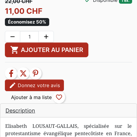
check
Disponible
22,00 CHF
1 ex.
11,00 CHF
Économisez 50%
remove
add
shopping_cart
AJOUTER AU PANIER
facebook
twitter
pinterest
edit
Donnez votre avis
favorite_border
Description
Elisabeth LOUSAUT-GALLAIS, spécialisée sur le
protestantisme évangélique pentecôtiste en France,