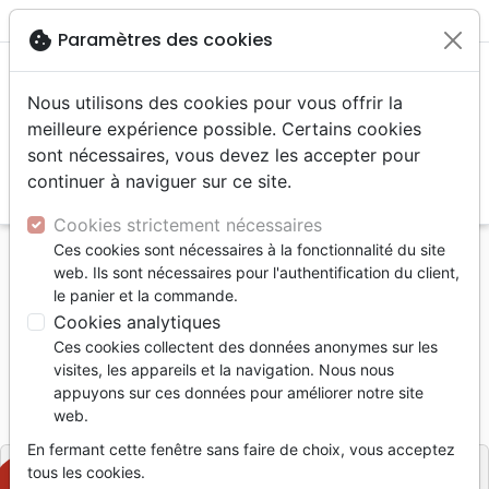
menu
shopping_cart
account_circle
cookie
Paramètres des cookies
Nous utilisons des cookies pour vous offrir la
meilleure expérience possible. Certains cookies
sont nécessaires, vous devez les accepter pour
continuer à naviguer sur ce site.
search
Reche
Cookies strictement nécessaires
Ces cookies sont nécessaires à la fonctionnalité du site
Accueil
Livres
Etude de la Bible
Commentaires
web. Ils sont nécessaires pour l'authentification du client,
Nouvelle Bible commentée : Livre d'Amos
le panier et la commande.
Cookies analytiques
Nouvelle Bible commentée : Livre
Ces cookies collectent des données anonymes sur les
d'Amos
visites, les appareils et la navigation. Nous nous
appuyons sur ces données pour améliorer notre site
Référence
VV4247
EAN
9782363342478
web.
Viens & Vois
Editeur
En fermant cette fenêtre sans faire de choix, vous acceptez
tous les cookies.