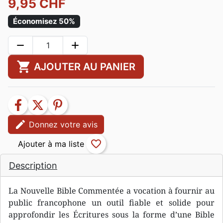
9,95 CHF
Économisez 50%
remove
add
shopping_cart
AJOUTER AU PANIER
facebook
twitter
pinterest
edit
Donnez votre avis
favorite_border
Description
La Nouvelle Bible Commentée a vocation à fournir au
public francophone un outil fiable et solide pour
approfondir les Écritures sous la forme d’une Bible