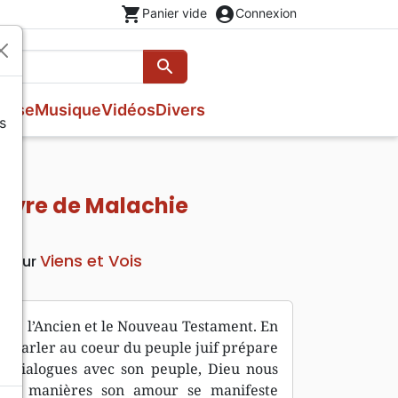
shopping_cart
account_circle
Panier vide
Connexion
search
Rechercher
esse
Musique
Vidéos
Divers
s
Nouveaux Testaments
Fêtes chrétiennes
Prières, méditations jeunesse
Evangiles
Romans
Livres d'activités
Bandes dessinées
livre de Malachie
Livres cadeaux
Théâtre, saynettes
Viens et Vois
diteur
elie l’Ancien et le Nouveau Testament. En
ur parler au coeur du peuple juif prépare
six dialogues avec son peuple, Dieu nous
elles manières son amour se manifeste