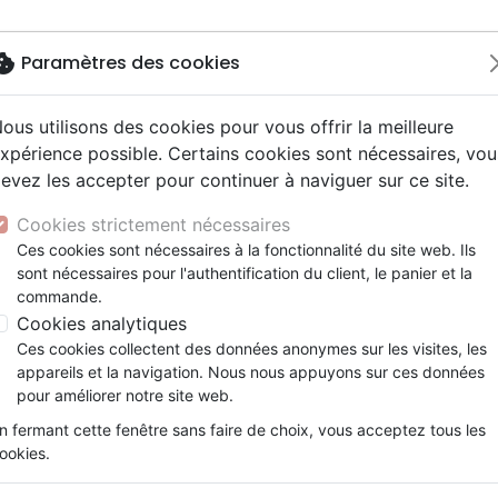
okie
Paramètres des cookies
ous utilisons des cookies pour vous offrir la meilleure
Nouveautés
Bibles
Livres
Jeun
xpérience possible. Certains cookies sont nécessaires, vou
evez les accepter pour continuer à naviguer sur ce site.
elisation
 ans
esse
entaires, reportages
x
Français fondamental
Famille, couple
Adolescents, jeunes
Noël, Musique de fête
Concerts, spectacles
Objets cadeaux
mentaires
Nouvelle Bible commentée - livre de Malachie
y
e
2 ans
umental
ns animés
erie
Autres versions
Personne, santé
Enseignement jeunesse
Recueils et partitions
Jeux
Cookies strictement nécessaires
ur
prit
es Willow Tree
Bibles d'étude
Ethique, société, politique
Fourres de Bible
Nouvelle Bible commentée - 
Ces cookies sont nécessaires à la fonctionnalité du site web. Ils
ais courant
tisme, sectes
sont nécessaires pour l'authentification du client, le panier et la
Bibles audio
Religions
SCHULZ ELISABETH
commande.
e, adoration, louange
Israël, Messianique
Cookies analytiques
Référence
VEV4326
EAN
9782363343260
E
Ces cookies collectent des données anonymes sur les visites, les
Description
Détails du produit
appareils et la navigation. Nous nous appuyons sur ces données
pour améliorer notre site web.
Le livre de Malachie constitue un pont qui r
n fermant cette fenêtre sans faire de choix, vous acceptez tous les
effet, le dernier prophète envoyé à Juda po
ookies.
celui-ci à l’arrivée du Messie. A travers 
éclaire sur sa nature et dévoile de qu