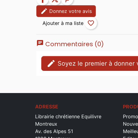
edit
Donnez votre avis
favorite_border
chat
Commentaires (0)
edit
Soyez le premier à donner v
ADRESSE
PROD
Librairie chrétienne Equilivre
Promo
Montreux
Nouve
Av. des Alpes 51
Meille