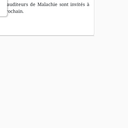
les auditeurs de Malachie sont invités à
r prochain.