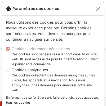
menu
shopping_cart
account_circle
cookie
Paramètres des cookies
Nous utilisons des cookies pour vous offrir la
meilleure expérience possible. Certains cookies
sont nécessaires, vous devez les accepter pour
continuer à naviguer sur ce site.
search
Reche
Cookies strictement nécessaires
Ces cookies sont nécessaires à la fonctionnalité du site
Accueil
Livres
Témoignages, biographies
web. Ils sont nécessaires pour l'authentification du client,
SIMPLE PELERIN...
le panier et la commande.
Cookies analytiques
SIMPLE PELERIN...
Ces cookies collectent des données anonymes sur les
Alain Burnand
visites, les appareils et la navigation. Nous nous
appuyons sur ces données pour améliorer notre site
Référence
631-072
EAN
2000000436104
web.
Ouverture
Editeur
En fermant cette fenêtre sans faire de choix, vous acceptez
tous les cookies.