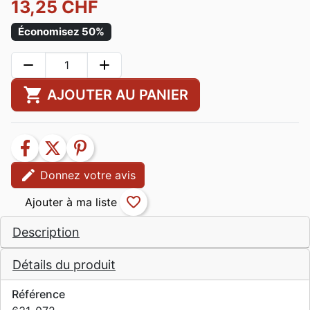
13,25 CHF
Économisez 50%
remove
add
shopping_cart
AJOUTER AU PANIER
facebook
twitter
pinterest
edit
Donnez votre avis
favorite_border
Description
Détails du produit
Référence