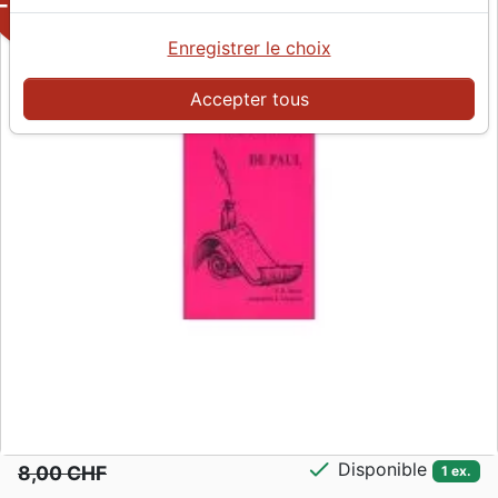
-50%
Enregistrer le choix
Accepter tous
check
Disponible
8,00 CHF
1 ex.