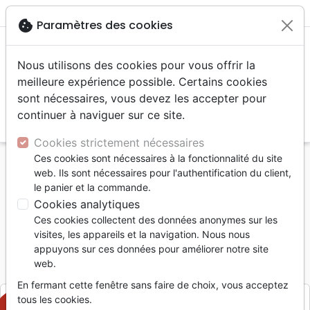
menu
shopping_cart
account_circle
cookie
Paramètres des cookies
Nous utilisons des cookies pour vous offrir la
meilleure expérience possible. Certains cookies
sont nécessaires, vous devez les accepter pour
continuer à naviguer sur ce site.
search
Reche
Cookies strictement nécessaires
Ces cookies sont nécessaires à la fonctionnalité du site
Accueil
Livres
Etude de la Bible
web. Ils sont nécessaires pour l'authentification du client,
LETTRES DE PAUL (LES)
le panier et la commande.
Cookies analytiques
Les lettres de Paul
Ces cookies collectent des données anonymes sur les
BURKE F.H. ET GLOAGUEN J.
visites, les appareils et la navigation. Nous nous
appuyons sur ces données pour améliorer notre site
Référence
FV7149
EAN
2110000023171
web.
Foi et Victoire
Editeur
En fermant cette fenêtre sans faire de choix, vous acceptez
tous les cookies.