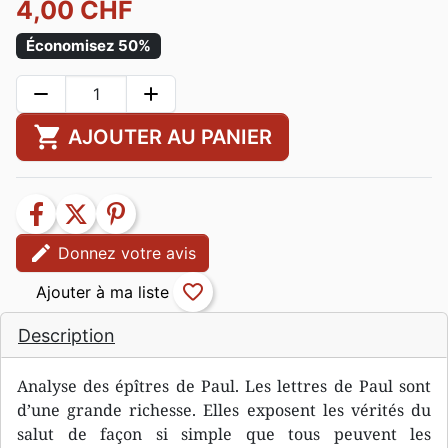
4,00 CHF
Économisez 50%
remove
add
shopping_cart
AJOUTER AU PANIER
facebook
twitter
pinterest
edit
Donnez votre avis
favorite_border
Description
Analyse des épîtres de Paul. Les lettres de Paul sont
d’une grande richesse. Elles exposent les vérités du
salut de façon si simple que tous peuvent les