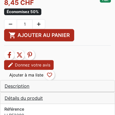
8,45 CHF
Économisez 50%
remove
add
shopping_cart
AJOUTER AU PANIER
facebook
twitter
pinterest
edit
Donnez votre avis
favorite_border
Description
Détails du produit
Référence