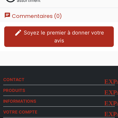
assortiment
chat
Commentaires (0)
edit
Soyez le premier à donner votre
avis
CONTACT
PRODUITS
INFORMATIONS
VOTRE COMPTE