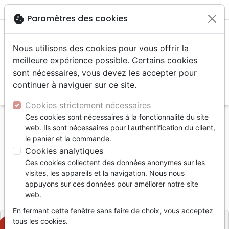
menu
shopping_cart
account_circle
cookie
Paramètres des cookies
Nous utilisons des cookies pour vous offrir la
meilleure expérience possible. Certains cookies
sont nécessaires, vous devez les accepter pour
continuer à naviguer sur ce site.
search
Reche
Cookies strictement nécessaires
Ces cookies sont nécessaires à la fonctionnalité du site
Accueil
Livres
Etude de la Bible
Commentaires
web. Ils sont nécessaires pour l'authentification du client,
ENTREZ DANS LA BIBLE
le panier et la commande.
Cookies analytiques
ENTREZ DANS LA BIBLE
Ces cookies collectent des données anonymes sur les
TRAVIS STEPHANE
visites, les appareils et la navigation. Nous nous
appuyons sur ces données pour améliorer notre site
Référence
LLBF2289
EAN
9782850313431
web.
LLB EDITIONS
Editeur
En fermant cette fenêtre sans faire de choix, vous acceptez
tous les cookies.