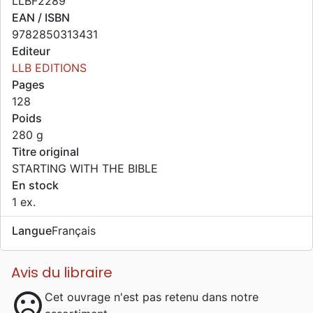
LLBF2289
EAN / ISBN
9782850313431
Editeur
LLB EDITIONS
Pages
128
Poids
280 g
Titre original
STARTING WITH THE BIBLE
En stock
1 ex.
Langue
Français
Avis du libraire
sentiment_dissatisfied
Cet ouvrage n'est pas retenu dans notre