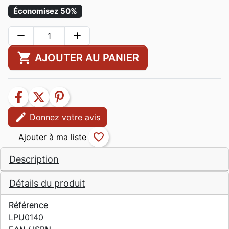
Économisez 50%
remove
add
shopping_cart
AJOUTER AU PANIER
facebook
twitter
pinterest
edit
Donnez votre avis
favorite_border
Description
Détails du produit
Référence
LPU0140