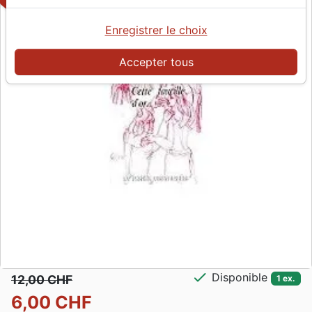
Enregistrer le choix
Accepter tous
check
Disponible
12,00 CHF
1 ex.
6,00 CHF