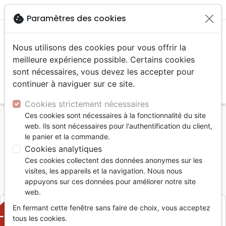
menu
shopping_cart
account_circle
cookie
Paramètres des cookies
Nous utilisons des cookies pour vous offrir la
meilleure expérience possible. Certains cookies
sont nécessaires, vous devez les accepter pour
continuer à naviguer sur ce site.
search
Reche
Cookies strictement nécessaires
Ces cookies sont nécessaires à la fonctionnalité du site
Accueil
Livres
Romans
CETTE FAUCILLE D'OR
web. Ils sont nécessaires pour l'authentification du client,
le panier et la commande.
CETTE FAUCILLE D'OR
Cookies analytiques
EMILE DALLIERE
Ces cookies collectent des données anonymes sur les
visites, les appareils et la navigation. Nous nous
Référence
LPU0140
EAN
2110000001407
appuyons sur ces données pour améliorer notre site
LA PENSE UNIVERSELLE
Editeur
web.
En fermant cette fenêtre sans faire de choix, vous acceptez
-50%
tous les cookies.