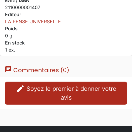
EAN / ISBN
2110000001407
Editeur
LA PENSE UNIVERSELLE
Poids
0 g
En stock
1 ex.
chat
Commentaires (0)
edit
Soyez le premier à donner votre
avis