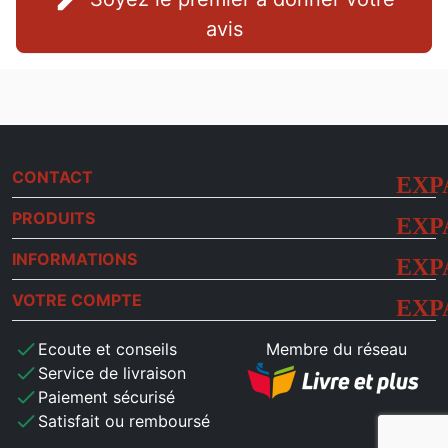
avis
CONTACT
PRODUITS
INFORMATIONS
VOTRE COMPTE
check
Ecoute et conseils
Membre du réseau
check
Service de livraison
check
Paiement sécurisé
check
Satisfait ou remboursé