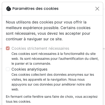
menu
shopping_cart
account_circle
cookie
Paramètres des cookies
Nous utilisons des cookies pour vous offrir la
meilleure expérience possible. Certains cookies
sont nécessaires, vous devez les accepter pour
continuer à naviguer sur ce site.
search
Reche
Cookies strictement nécessaires
Ces cookies sont nécessaires à la fonctionnalité du site
Accueil
Livres
Etude de la Bible
web. Ils sont nécessaires pour l'authentification du client,
DERNIER MOT DE DIEU - UNE ETUDE SUR
le panier et la commande.
L'EPITRE AUX HEBREUX
Cookies analytiques
Ces cookies collectent des données anonymes sur les
DERNIER MOT DE DIEU - UNE ETUDE
visites, les appareils et la navigation. Nous nous
SUR L'EPITRE AUX HEBREUX
appuyons sur ces données pour améliorer notre site
web.
Derek Prince
En fermant cette fenêtre sans faire de choix, vous acceptez
Référence
OAS5004
EAN
9782360050048
tous les cookies.
Oasis
Editeur