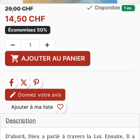
check
Disponible
29,00 CHF
1 ex.
14,50 CHF
Économisez 50%
remove
add
shopping_cart
AJOUTER AU PANIER
facebook
twitter
pinterest
edit
Donnez votre avis
favorite_border
Description
D’abord, Dieu a parlé à travers la Loi. Ensuite, Il a