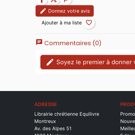
edit
Donnez votre avis
favorite_border
chat
Commentaires (0)
edit
Soyez le premier à donner v
ADRESSE
PROD
Librairie chrétienne Equilivre
Promo
Montreux
Nouve
Av. des Alpes 51
Meille