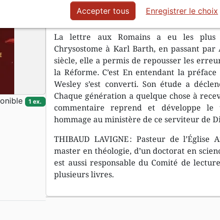
Accepter tous
Enregistrer le choix
Épître de Paul aux Romains
La lettre aux Romains a eu les plus 
Chrysostome à Karl Barth, en passant par A
siècle, elle a permis de repousser les erreur
la Réforme. C’est En entendant la préface 
Wesley s’est converti. Son étude a déclen
Chaque génération a quelque chose à recevo
onible
1 ex.
commentaire reprend et développe le t
hommage au ministère de ce serviteur de Di
THIBAUD LAVIGNE : Pasteur de l’Église Ant
master en théologie, d’un doctorat en science
est aussi responsable du Comité de lecture
plusieurs livres.