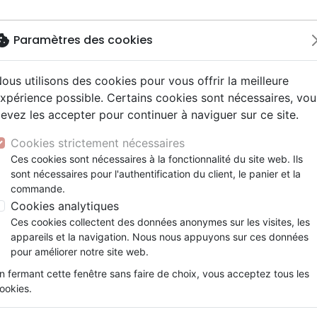
okie
Paramètres des cookies
ous utilisons des cookies pour vous offrir la meilleure
Nouveautés
Bibles
Livres
Jeun
xpérience possible. Certains cookies sont nécessaires, vou
evez les accepter pour continuer à naviguer sur ce site.
y
elisation
 ans
esse
entaires, reportages
x
Autres versions
Famille, couple
Adolescents, jeunes
Recueils et partitions
Concerts, spectacles
Objets cadeaux
mentaires
Nouvelle Bible commentée - Epître de Paul a
ur
e
2 ans
 Musique de fête
ns animés
erie
Bibles d'étude
Personne, santé
Enseignement jeunesse
Jeux
Cookies strictement nécessaires
ais courant
prit
es Willow Tree
Bibles audio
Ethique, société, politique
Fourres de Bible
Nouvelle Bible commentée - 
Ces cookies sont nécessaires à la fonctionnalité du site web. Ils
ais fondamental
tisme, sectes
sont nécessaires pour l'authentification du client, le panier et la
Nouveaux Testaments
Religions
Romains
commande.
e, adoration, louange
Israël, Messianique
NBC
Cookies analytiques
Ces cookies collectent des données anonymes sur les visites, les
Référence
VV4300
EAN
9782363343000
Ed
appareils et la navigation. Nous nous appuyons sur ces données
Description
Détails du produit
pour améliorer notre site web.
n fermant cette fenêtre sans faire de choix, vous acceptez tous les
La Nouvelle Bible Commentée a vocation à 
ookies.
fiable et solide pour approfondir les Écritur
est un livre qui mérite d’être compris et vécu,