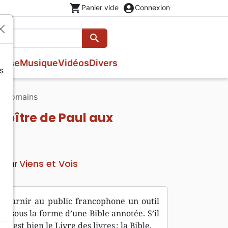
shopping_cart
account_circle
Panier vide
Connexion
search
Rechercher
esse
Musique
Vidéos
Divers
s
Evangiles
Fêtes chrétiennes
Prières, méditations jeunesse
ux Romains
Romans
Livres d'activités
Bandes dessinées
Epître de Paul aux
Livres cadeaux
Viens et Vois
iteur
fournir au public francophone un outil
es sous la forme d’une Bible annotée. S’il
 c’est bien le Livre des livres : la Bible.