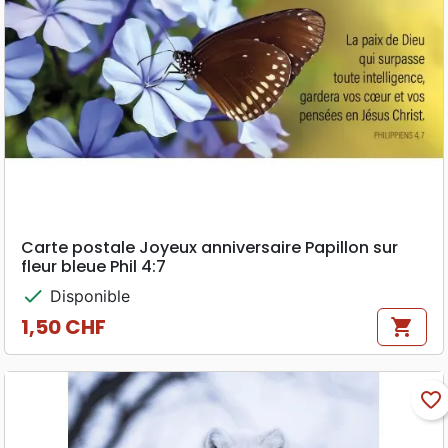
Carte postale Joyeux anniversaire Papillon sur
fleur bleue Phil 4:7
check
Disponible
1,50 CHF
shopping_cart
Prix
favorite_border