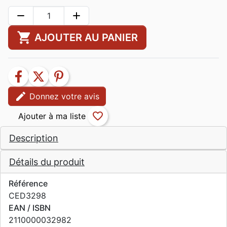
remove
add
shopping_cart
AJOUTER AU PANIER
facebook
twitter
pinterest
edit
Donnez votre avis
favorite_border
Description
Détails du produit
Référence
CED3298
EAN / ISBN
2110000032982