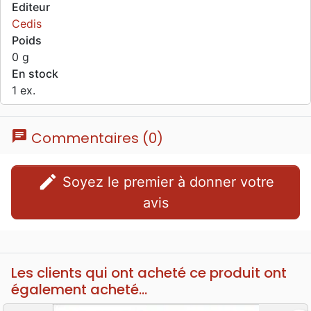
Editeur
Cedis
Poids
0 g
En stock
1 ex.
chat
Commentaires (0)
edit
Soyez le premier à donner votre
avis
Les clients qui ont acheté ce produit ont
également acheté...