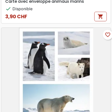
Carte avec enveloppe animaux marins
check
Disponible
3,90 CHF
shopping_cart
Prix
favorite_border