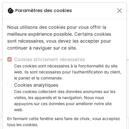
menu
shopping_cart
account_circle
cookie
Paramètres des cookies
Nous utilisons des cookies pour vous offrir la
meilleure expérience possible. Certains cookies
sont nécessaires, vous devez les accepter pour
continuer à naviguer sur ce site.
search
Reche
Cookies strictement nécessaires
Ces cookies sont nécessaires à la fonctionnalité du site
Accueil
Divers
Papeterie
Cartes postales
web. Ils sont nécessaires pour l'authentification du client,
Carte postale Lilas blanc sur fond blanc Matt 28:20
le panier et la commande.
Cookies analytiques
Carte postale Lilas blanc sur fond
Ces cookies collectent des données anonymes sur les
blanc Matt 28:20
visites, les appareils et la navigation. Nous nous
appuyons sur ces données pour améliorer notre site
Référence
CED3298
EAN
2110000032982
web.
Cedis
Editeur
En fermant cette fenêtre sans faire de choix, vous acceptez
tous les cookies.