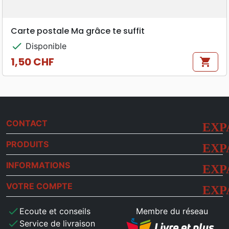
Carte postale Ma grâce te suffit
check
Disponible
1,50 CHF
shopping_cart
Prix
CONTACT
PRODUITS
INFORMATIONS
VOTRE COMPTE
check
Ecoute et conseils
Membre du réseau
check
Service de livraison