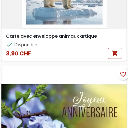
Carte avec enveloppe animaux artique
check
Disponible
3,90 CHF
shopping_cart
Prix
favorite_border