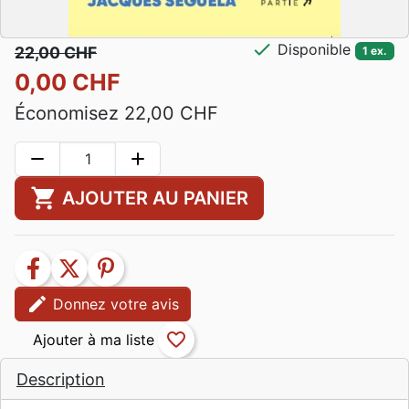
check
Disponible
22,00 CHF
1 ex.
0,00 CHF
Économisez 22,00 CHF
remove
add
shopping_cart
AJOUTER AU PANIER
facebook
twitter
pinterest
edit
Donnez votre avis
favorite_border
Description