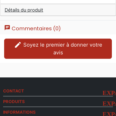
Détails du produit
chat
Commentaires (0)
edit
Soyez le premier à donner votre
avis
CONTACT
PRODUITS
INFORMATIONS