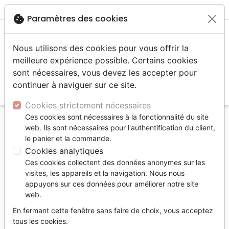
menu
shopping_cart
account_circle
cookie
Paramètres des cookies
Nous utilisons des cookies pour vous offrir la
meilleure expérience possible. Certains cookies
sont nécessaires, vous devez les accepter pour
continuer à naviguer sur ce site.
search
Reche
Cookies strictement nécessaires
Ces cookies sont nécessaires à la fonctionnalité du site
Accueil
Livres
Evangelisation
web. Ils sont nécessaires pour l'authentification du client,
Mission 2 CV - 2 religieuses et 2 journalistes
le panier et la commande.
annoncent l'évangile sur la route
Cookies analytiques
Ces cookies collectent des données anonymes sur les
Mission 2 CV
visites, les appareils et la navigation. Nous nous
2 religieuses et 2 journalistes annoncent
appuyons sur ces données pour améliorer notre site
web.
l'évangile sur la route de Saint-Tropez
En fermant cette fenêtre sans faire de choix, vous acceptez
PRUVOT SAMUEL LEROUX THEOPHAN
tous les cookies.