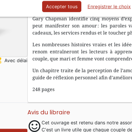
conjoint, peuvent être aussi différents que le 
Accepter tous
Enregistrer le choix
Gary Chapman identifie cinq moyens d’exp
peut manifester son amour : les paroles va
cadeaux, les services rendus et le toucher p
Les nombreuses histoires vraies et les idée
renom entraîneront les lecteurs à appre
couple, que mari et femme vont comprendr
ss_top
Avec délai
Un chapitre traite de la perception de l’amo
guide de réflexion personnel afin d’amélior
248 pages
Avis du libraire
sentiment_satisfied
Cet ouvrage est retenu dans notre assor
C'est un livre utile que chaque couple d