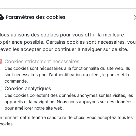
okie
Paramètres des cookies
ous utilisons des cookies pour vous offrir la meilleure
Nouveautés
Bibles
Livres
Jeun
xpérience possible. Certains cookies sont nécessaires, vou
evez les accepter pour continuer à naviguer sur ce site.
elisation
 ans
esse
entaires, reportages
x
Français fondamental
Famille, couple
Adolescents, jeunes
Noël, Musique de fête
Concerts, spectacles
Objets cadeaux
e
LANGAGES DE L'AMOUR (LES) - LES ACTES QUI DISEN
y
e
2 ans
umental
ns animés
erie
Autres versions
Personne, santé
Enseignement jeunesse
Recueils et partitions
Jeux
Cookies strictement nécessaires
ur
prit
es Willow Tree
Bibles d'étude
Ethique, société, politique
Fourres de Bible
Les langages de l'amour
Ces cookies sont nécessaires à la fonctionnalité du site web. Ils
ais courant
tisme, sectes
sont nécessaires pour l'authentification du client, le panier et la
Bibles audio
Religions
Les actes qui disent "je t'aime" [F
commande.
e, adoration, louange
Israël, Messianique
Cookies analytiques
CHAPMAN GARY & MYRA HAROLD
Ces cookies collectent des données anonymes sur les visites, les
Référence
FAR4452
EAN
9782863144527
E
appareils et la navigation. Nous nous appuyons sur ces données
Description
Détails du produit
pour améliorer notre site web.
n fermant cette fenêtre sans faire de choix, vous acceptez tous les
Si deux personnes désirent communiquer,
ookies.
d’expression soit compréhensible, de par
domaine des sentiments, où, dit l’auteur,