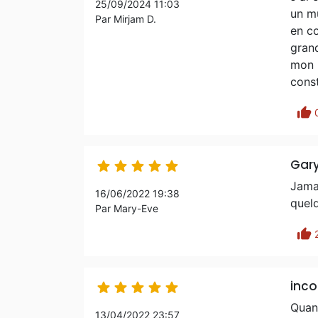
25/09/2024 11:03
un m
Par Mirjam D.
en co
gran
mon r
cons
thumb_up
Gar





Jamai
16/06/2022 19:38
quel
Par Mary-Eve
thumb_up
inco





Quand
13/04/2022 23:57