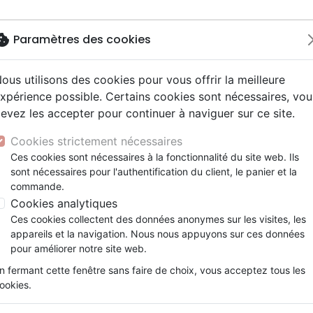
okie
Paramètres des cookies
ous utilisons des cookies pour vous offrir la meilleure
Nouveautés
Bibles
Livres
Jeun
xpérience possible. Certains cookies sont nécessaires, vou
evez les accepter pour continuer à naviguer sur ce site.
y
elisation
 ans
esse
entaires, reportages
x
Autres versions
Famille, couple
Adolescents, jeunes
Recueils et partitions
Concerts, spectacles
Objets cadeaux
'Esprit, baptême de puissance
ur
e
2 ans
 Musique de fête
ns animés
erie
Bibles d'étude
Personne, santé
Enseignement jeunesse
Jeux
Cookies strictement nécessaires
ais courant
prit
es Willow Tree
Bibles audio
Ethique, société, politique
Fourres de Bible
Baptême de l'Esprit, baptêm
Ces cookies sont nécessaires à la fonctionnalité du site web. Ils
ais fondamental
tisme, sectes
sont nécessaires pour l'authentification du client, le panier et la
Nouveaux Testaments
Religions
Mahan Asa et Finney C.G.
commande.
e, adoration, louange
Israël, Messianique
Cookies analytiques
Référence
ZER5550
EAN
9782958655501
Ed
Ces cookies collectent des données anonymes sur les visites, les
Détails du produit
appareils et la navigation. Nous nous appuyons sur ces données
pour améliorer notre site web.
Référence
ZER5550
EAN / ISBN
9782958655501
n fermant cette fenêtre sans faire de choix, vous acceptez tous les
ookies.
Editeur
Zenit-Ram
Poids
0 g