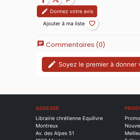
edit
Donnez votre avis
favorite_border
chat
Commentaires (0)
edit
Soyez le premier à donner v
ADRESSE
PROD
Librairie chrétienne Equilivre
Promo
Montreux
Nouve
Av. des Alpes 51
Meille