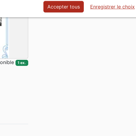
Date de parution
01.11.2023
Accepter tous
Enregistrer le choix
En stock
1 ex.
onible
1 ex.