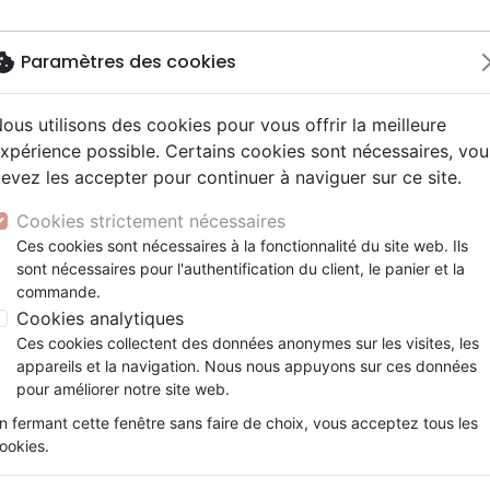
okie
Paramètres des cookies
ous utilisons des cookies pour vous offrir la meilleure
Nouveautés
Bibles
Livres
Jeun
xpérience possible. Certains cookies sont nécessaires, vou
evez les accepter pour continuer à naviguer sur ce site.
y
elisation
 ans
esse
entaires, reportages
x
Autres versions
Famille, couple
Adolescents, jeunes
Recueils et partitions
Concerts, spectacles
Objets cadeaux
ue
VAINCRE LA PORNOGRAPHIE
ur
e
2 ans
 Musique de fête
ns animés
erie
Bibles d'étude
Personne, santé
Enseignement jeunesse
Jeux
Cookies strictement nécessaires
ais courant
prit
es Willow Tree
Bibles audio
Ethique, société, politique
Fourres de Bible
VAINCRE LA PORNOGRAPHIE
Ces cookies sont nécessaires à la fonctionnalité du site web. Ils
ais fondamental
tisme, sectes
sont nécessaires pour l'authentification du client, le panier et la
Nouveaux Testaments
Religions
Emmanuel Apffel
commande.
e, adoration, louange
Israël, Messianique
Cookies analytiques
Référence
OAS7088
EAN
9782369570882
E
Ces cookies collectent des données anonymes sur les visites, les
Description
Détails du produit
appareils et la navigation. Nous nous appuyons sur ces données
pour améliorer notre site web.
Ce petit livre se veut apporter de l’espoir à
n fermant cette fenêtre sans faire de choix, vous acceptez tous les
dégager de l’addiction de la pornographi
ookies.
l’aspect de la puissance de la Parole de 
d’encouragement. Des bases pratiques et spi