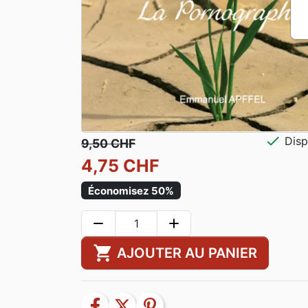
check
Disp
9,50 CHF
4,75 CHF
Économisez 50%
remove
add
shopping_cart
AJOUTER AU PANIER
facebook
twitter
pinterest