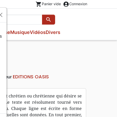
shopping_cart
account_circle
Panier vide
Connexion
search
Rechercher
esse
Musique
Vidéos
Divers
s
Evangiles
Fêtes chrétiennes
Prières, méditations jeunesse
Romans
Livres d'activités
Bandes dessinées
Livres cadeaux
EDITIONS OASIS
diteur
 tout chrétien ou chrétienne qui désire se
e. Le texte est résolument tourné vers
Dieu. Chaque ligne est écrite en forme
rituelles sont données. En tout premier,