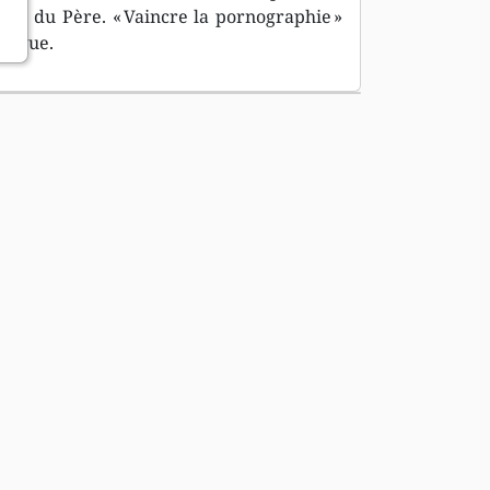
mage du Père. « Vaincre la pornographie »
odigue.