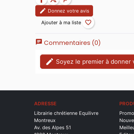
edit
Donnez votre avis
favorite_border
chat
Commentaires (0)
edit
Soyez le premier à donner v
ADRESSE
PROD
Librairie chrétienne Equilivre
Promo
Montreux
Nouve
Av. des Alpes 51
Meille