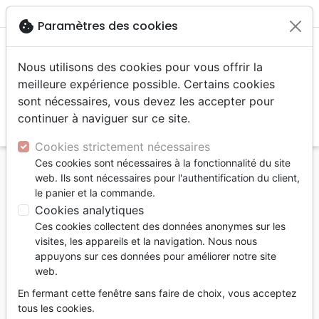
menu
shopping_cart
account_circle
cookie
Paramètres des cookies
Nous utilisons des cookies pour vous offrir la
meilleure expérience possible. Certains cookies
sont nécessaires, vous devez les accepter pour
continuer à naviguer sur ce site.
search
Reche
Cookies strictement nécessaires
Ces cookies sont nécessaires à la fonctionnalité du site
Accueil
Livres
Eglise
web. Ils sont nécessaires pour l'authentification du client,
Une bonne église ... elle tombe du ciel ou sort de
le panier et la commande.
terre ?
Cookies analytiques
Ces cookies collectent des données anonymes sur les
Une bonne église ... elle tombe du ciel
visites, les appareils et la navigation. Nous nous
ou sort de terre ?
appuyons sur ces données pour améliorer notre site
web.
ESTERMAN VINCENT
En fermant cette fenêtre sans faire de choix, vous acceptez
Référence
FV7245
EAN
9782880272456
tous les cookies.
FOI & VICTOIRE
Editeur