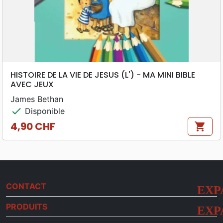
HISTOIRE DE LA VIE DE JESUS (L') - MA MINI BIBLE
AVEC JEUX
James Bethan
check
Disponible
4,90 CHF
shopping_cart
Prix
CONTACT
PRODUITS