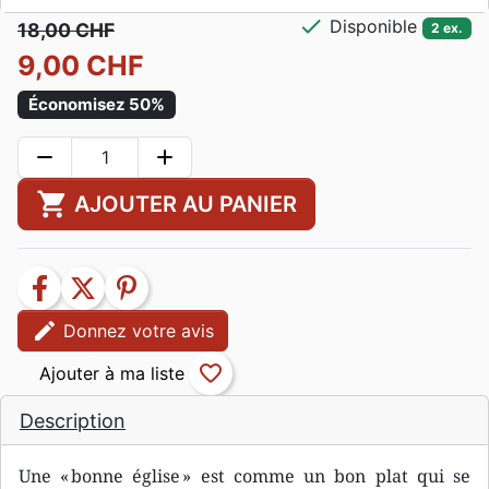
check
Disponible
18,00 CHF
2 ex.
9,00 CHF
Économisez 50%
remove
add
shopping_cart
AJOUTER AU PANIER
facebook
twitter
pinterest
edit
Donnez votre avis
favorite_border
Description
Une « bonne église » est comme un bon plat qui se