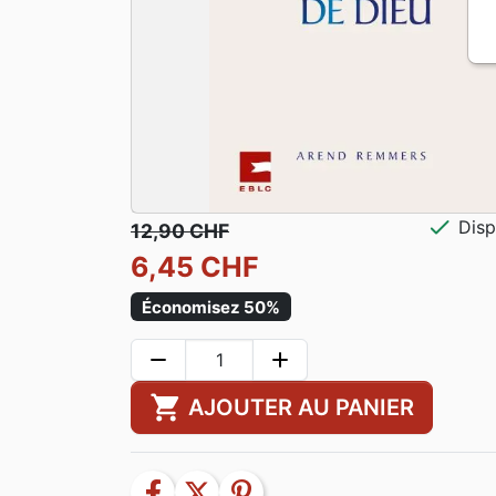
check
Disp
12,90 CHF
6,45 CHF
Économisez 50%
remove
add
shopping_cart
AJOUTER AU PANIER
facebook
twitter
pinterest