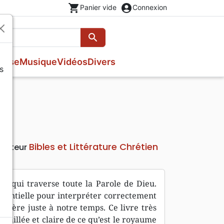
shopping_cart
account_circle
Panier vide
Connexion
search
Rechercher
esse
Musique
Vidéos
Divers
s
Nouveaux Testaments
Fêtes chrétiennes
Prières, méditations jeunesse
Evangiles
Romans
Livres d'activités
Bandes dessinées
Livres cadeaux
Théâtre, saynettes
Bibles et Littérature Chrétien
Editeur
e qui traverse toute la Parole de Dieu.
sentielle pour interpréter correctement
anière juste à notre temps. Ce livre très
taillée et claire de ce qu’est le royaume