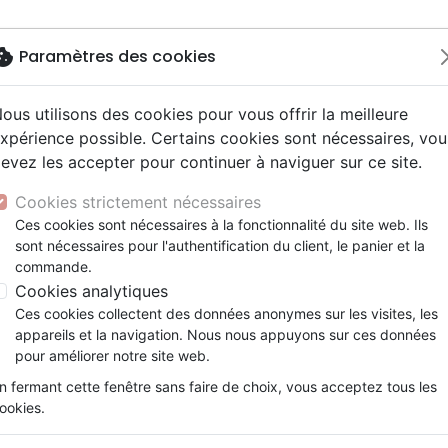
okie
Paramètres des cookies
ous utilisons des cookies pour vous offrir la meilleure
Nouveautés
Bibles
Livres
Jeun
xpérience possible. Certains cookies sont nécessaires, vou
evez les accepter pour continuer à naviguer sur ce site.
elisation
 ans
esse
entaires, reportages
x
Français fondamental
Famille, couple
Adolescents, jeunes
Noël, Musique de fête
Concerts, spectacles
Objets cadeaux
Dieu (Le)
y
e
2 ans
umental
ns animés
erie
Autres versions
Personne, santé
Enseignement jeunesse
Recueils et partitions
Jeux
Cookies strictement nécessaires
ur
prit
es Willow Tree
Bibles d'étude
Ethique, société, politique
Fourres de Bible
Le royaume de Dieu
Ces cookies sont nécessaires à la fonctionnalité du site web. Ils
ais courant
tisme, sectes
sont nécessaires pour l'authentification du client, le panier et la
Bibles audio
Religions
Arend Remmers
commande.
e, adoration, louange
Israël, Messianique
Cookies analytiques
Référence
EBLC8403
EAN
9782884584036
Ces cookies collectent des données anonymes sur les visites, les
Description
Détails du produit
appareils et la navigation. Nous nous appuyons sur ces données
pour améliorer notre site web.
Le royaume de Dieu est un thème très vast
n fermant cette fenêtre sans faire de choix, vous acceptez tous les
Une bonne compréhension de ce sujet est es
ookies.
les Écritures et pour les appliquer d’une m
riche et complet permet d’obtenir une vue dé