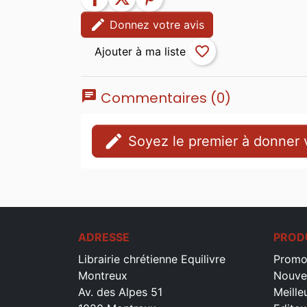
edit
Donnez votre avis
favorite_border
chat
Commentaires (0)
edit
Soyez le premier à donner v
ADRESSE
PROD
Librairie chrétienne Equilivre
Promo
Montreux
Nouve
Av. des Alpes 51
Meille