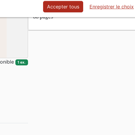
de Dieu
Accepter tous
Enregistrer le choix
88 pages
onible
1 ex.