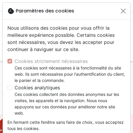
menu
shopping_cart
account_circle
cookie
Paramètres des cookies
Nous utilisons des cookies pour vous offrir la
meilleure expérience possible. Certains cookies
sont nécessaires, vous devez les accepter pour
continuer à naviguer sur ce site.
search
Reche
Cookies strictement nécessaires
Ces cookies sont nécessaires à la fonctionnalité du site
Accueil
Musique
CD anglais
ETERNO CD
web. Ils sont nécessaires pour l'authentification du client,
le panier et la commande.
ETERNO CD
Cookies analytiques
CHRISTINE D'CLARIO
Ces cookies collectent des données anonymes sur les
visites, les appareils et la navigation. Nous nous
Référence
INT2072
EAN
0000768620724
appuyons sur ces données pour améliorer notre site
Integrity Music
Editeur
web.
En fermant cette fenêtre sans faire de choix, vous acceptez
8,90 CHF
tous les cookies.