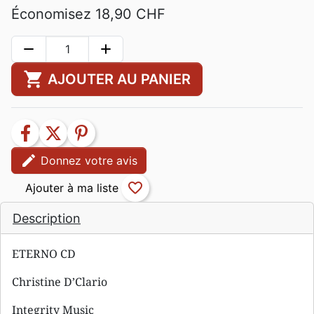
Économisez 18,90 CHF
remove
add
shopping_cart
AJOUTER AU PANIER
facebook
twitter
pinterest
edit
Donnez votre avis
favorite_border
Description
ETERNO CD
Christine D’Clario
Integrity Music