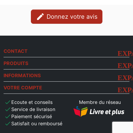
edit
Donnez votre avis
CONTACT
PRODUITS
INFORMATIONS
VOTRE COMPTE
check
Ecoute et conseils
Membre du réseau
check
Service de livraison
check
Paiement sécurisé
check
Satisfait ou remboursé