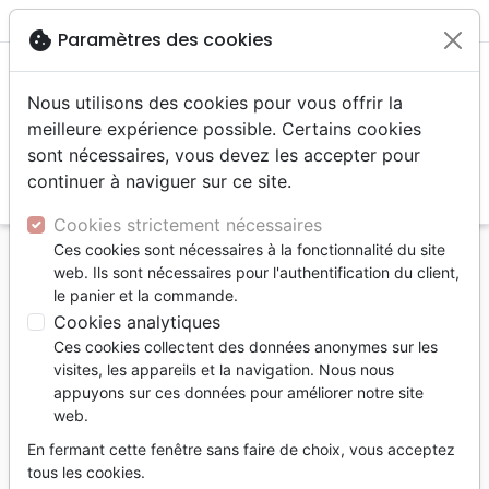
menu
shopping_cart
account_circle
cookie
Paramètres des cookies
Nous utilisons des cookies pour vous offrir la
meilleure expérience possible. Certains cookies
sont nécessaires, vous devez les accepter pour
continuer à naviguer sur ce site.
search
Reche
Cookies strictement nécessaires
Ces cookies sont nécessaires à la fonctionnalité du site
Accueil
Jeunesse
Enseignement jeunesse
web. Ils sont nécessaires pour l'authentification du client,
COMMENT SERVIR JESUS - CAHIER D'ACITIVITES
le panier et la commande.
10/11 ANS
Cookies analytiques
Ces cookies collectent des données anonymes sur les
COMMENT SERVIR JESUS - CAHIER
visites, les appareils et la navigation. Nous nous
D'ACITIVITES 10/11 ANS
appuyons sur ces données pour améliorer notre site
web.
Collectif
En fermant cette fenêtre sans faire de choix, vous acceptez
Référence
MPE1342
EAN
9782940413423
tous les cookies.
Motivé par l'Essentiel
Editeur