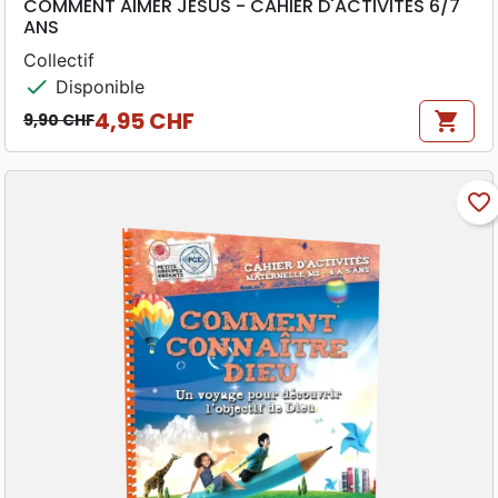
COMMENT AIMER JESUS - CAHIER D'ACTIVITES 6/7
ANS
Collectif
check
Disponible
4,95 CHF
shopping_cart
9,90 CHF
Prix de base
Prix
favorite_border