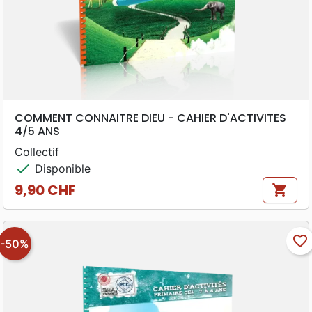
COMMENT CONNAITRE DIEU - CAHIER D'ACTIVITES
4/5 ANS
Collectif
check
Disponible
9,90 CHF
shopping_cart
Prix
favorite_border
-50%