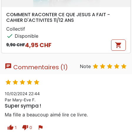
COMMENT RACONTER CE QUE JESUS A FAIT -
CAHIER D'ACTIVITES 11/12 ANS
Collectif
check
Disponible
4,95 CHF
shopping_cart
9,90 CHF
Prix de base
Prix
chat





Commentaires (1)
Note





10/02/2024 22:44
Par Mary-Eve F.
Super sympa !
Ma fille a beaucoup aimé lire ce livre.
thumb_up
thumb_down
flag
1
0