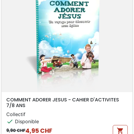
COMMENT ADORER JESUS - CAHIER D'ACTIVITES
7/8 ANS
Collectif
check
Disponible
4,95 CHF
shopping_cart
9,90 CHF
Prix de base
Prix